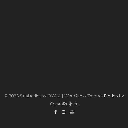
© 2026 Sinai radio, by O.W.M
|
WordPress Theme:
Freddo
by
CrestaProject.
Facebook
Instagram
YouTube