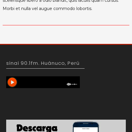
scelerisque libero a odio blandit, quis iaculis quam cursus.
Morbi et nulla vel augue commodo lobortis.
sinai 90.1fm. Huánuco, Perú