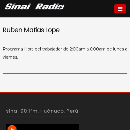
Skip
to
Sinai radio
content
Ruben Matias Lope
Programa Hora del trabajador de 2:00am a 6:00am de lunes a
viernes.
sinai 90.1fm. Huánuco, Perú